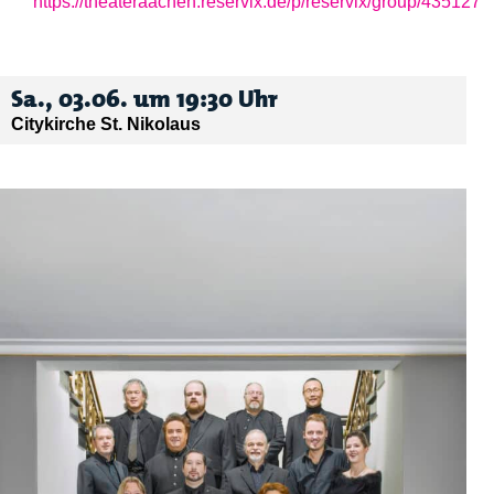
https://theateraachen.reservix.de/p/reservix/group/435127
Sa., 03.06. um 19:30 Uhr
Citykirche St. Nikolaus