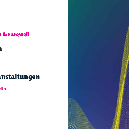
 & Farewell
t
anstaltungen
t 1
t