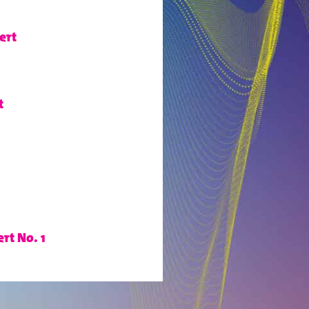
ert
t
rt No. 1