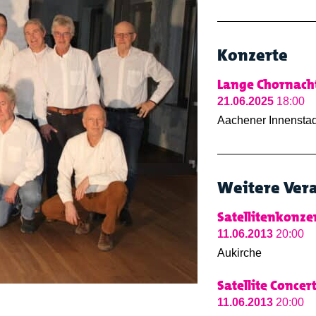
Konzerte
Lange Chornacht
21.06.2025
18:00
Aachener Innenstad
Weitere Ver
Satellitenkonzer
11.06.2013
20:00
Aukirche
Satellite Concer
11.06.2013
20:00