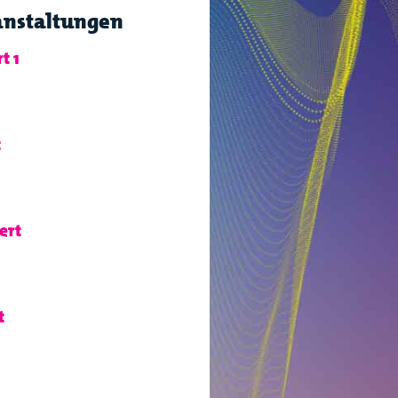
anstaltungen
t 1
t
ert
t