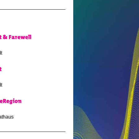
 & Farewell
t
t
t
teRegion
athaus