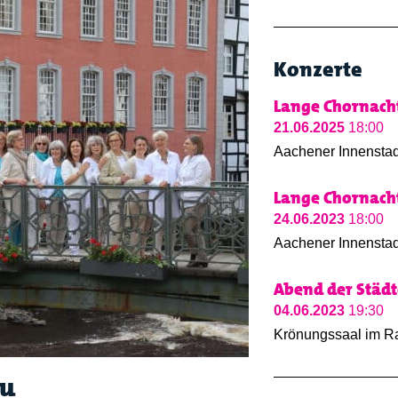
Konzerte
Lange Chornacht
21.06.2025
18:00
Aachener Innenstad
Lange Chornach
24.06.2023
18:00
Aachener Innenstad
Abend der Städ
04.06.2023
19:30
Krönungssaal im R
au