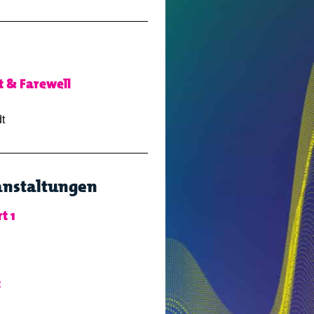
 & Farewell
t
anstaltungen
t 1
t