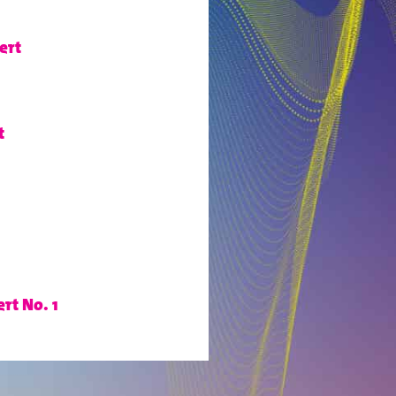
ert
t
rt No. 1