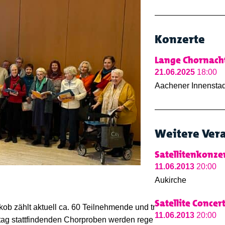
Konzerte
Lange Chornacht
21.06.2025
18:00
Aachener Innenstad
Weitere Ver
Satellitenkonzer
11.06.2013
20:00
Aukirche
Satellite Concer
ob zählt aktuell ca. 60 Teilnehmende und trägt den
11.06.2013
20:00
tag stattfindenden Chorproben werden rege zum Singen